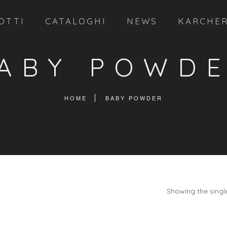
OTTI
CATALOGHI
NEWS
KARCHE
ABY POWD
HOME
BABY POWDER
Showing the single