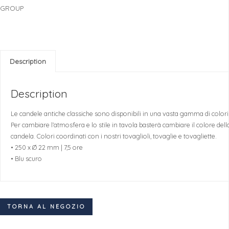
GROUP
Description
Description
Le candele antiche classiche sono disponibili in una vasta gamma di colori
Per cambiare l’atmosfera e lo stile in tavola basterà cambiare il colore dell
candela. Colori coordinati con i nostri tovaglioli, tovaglie e tovagliette.
• 250 x Ø 22 mm | 7,5 ore
• Blu scuro
TORNA AL NEGOZIO