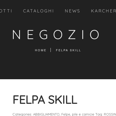
OTTI
CATALOGHI
NEWS
KARCHE
NEGOZIO
HOME
FELPA SKILL
FELPA SKILL
Categories:
,
Tag:
ABBIGLIAMENTO
Felpe, pile e camicie
ROSSIN