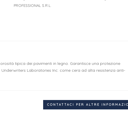
PROFESSIONAL S.R.L.
porosità tipica dei pavimenti in legno. Garantisce una protezione
ato Underwriters Laboratories Inc. come cera ad alta resistenza anti-
CONTATTACI PER ALTRE INFORMAZI