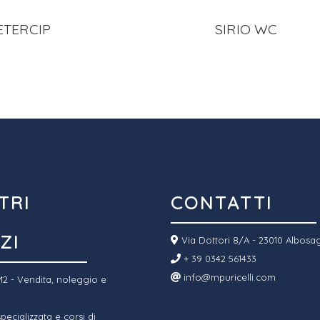
ETERCIP
SIRIO WC
TRI
CONTATTI
ZI
Via Dottori 8/A - 23010 Albosa
+ 39 0342 561433
info@mpuricelli.com
2 - Vendita, noleggio e
ecializzata e corsi di