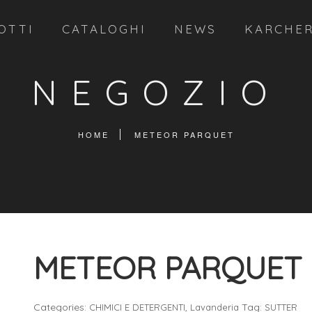
OTTI
CATALOGHI
NEWS
KARCHE
NEGOZIO
HOME
METEOR PARQUET
METEOR PARQUET
Categories:
,
Tag:
CHIMICI E DETERGENTI
Lavanderia
SUTTER