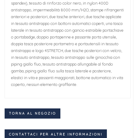
spandex), tessuto di rinforzo color nero, in nylon 400D
antistrappo, impermeabilità 8000 mm/H2O, stampe rifrangenti
anteriori e posteriori, due tasche anteriori, due tasche applicate
in tessuto antistrappo con bottoni automatici coperti, una tasca
laterale in tessuto antistrappo con gancio estraibile portachiave
o portabadge, doppio portapenne e passante porta utensile,
doppia tasca posteriore portametro e portautensili in tessuto
antistrappo e logo 4STRETCH, due tasche posteriori con velcro,
in tessuto antistrappo, tessuto antistrappo sulle ginocchia con
piping giallo fluo, tessuto antistrappo allungabile al fondo
gamba, piping giallo fluo sulla tasca laterale e posteriore,
elastici in vita e passanti maggiorati, bottone automatico in vita
coperto, nessun elemento graffiante.
TORNA AL NEGOZIO
CONTATTACI PER ALTRE INFORMAZIONI