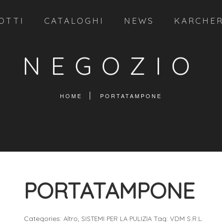
OTTI
CATALOGHI
NEWS
KARCHE
NEGOZIO
HOME
PORTATAMPONE
PORTATAMPONE
Categories:
,
Tag:
Altro
SISTEMI PER LA PULIZIA
VDM S.R.L.