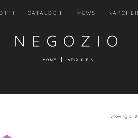
OTTI
CATALOGHI
NEWS
KARCHE
NEGOZIO
HOME
ARIX S.P.A.
Showing all 8 