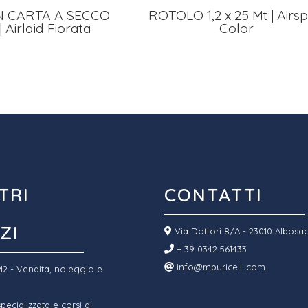
N CARTA A SECCO
ROTOLO 1,2 x 25 Mt | Airs
| Airlaid Fiorata
Color
TRI
CONTATTI
ZI
Via Dottori 8/A - 23010 Albosa
+ 39 0342 561433
info@mpuricelli.com
2 - Vendita, noleggio e
ecializzata e corsi di