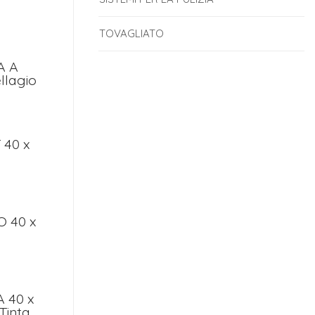
TOVAGLIATO
A A
llagio
40 x
 40 x
 40 x
 Tinta