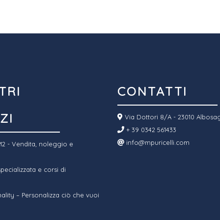
TRI
CONTATTI
ZI
Via Dottori 8/A - 23010 Albosa
+ 39 0342 561433
info@mpuricelli.com
2 - Vendita, noleggio e
ecializzata e corsi di
ality – Personalizza ciò che vuoi